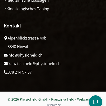
Medizinische Massagen
Kinesiologisches Taping
Kontakt
Alpenblickstrasse 40b
8340 Hinwil
info@physioheld.ch
franziska.held@physioheld.ch
078 214 97 67
© 2026 PhysioHeld GmbH · Franziska Held · Webseite von
Heldwerk