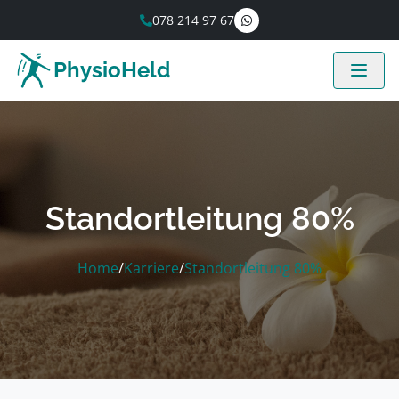
078 214 97 67
PhysioHeld
Standortleitung 80%
Home
/
Karriere
/
Standortleitung 80%